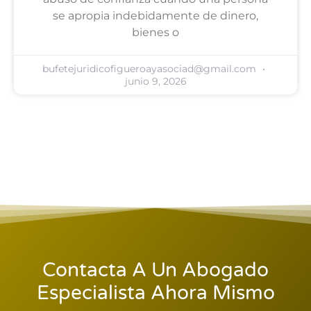
se apropia indebidamente de dinero,
bienes o
bufetejuridicofigueroayasociad@gmail.com
junio 9, 2026
Contacta A Un Abogado
Especialista Ahora Mismo