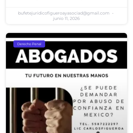
bufetejuridicofigueroayasociad@gmail.com
junio 11, 2026
Derecho Penal