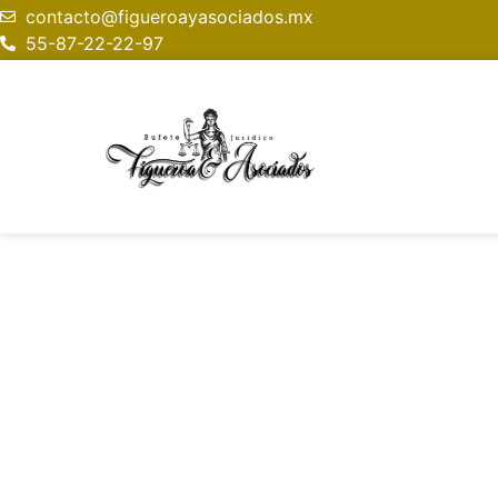
contacto@figueroayasociados.mx
55-87-22-22-97