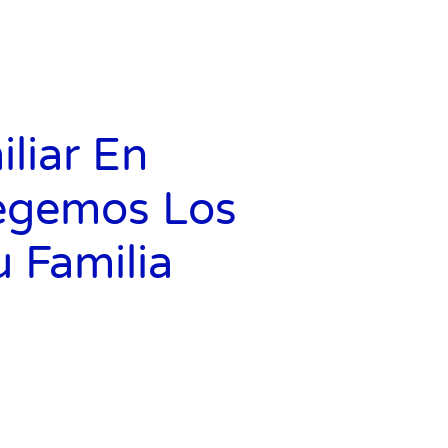
liar En
egemos Los
 Familia