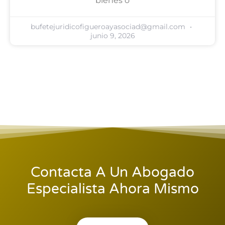
bienes o
bufetejuridicofigueroayasociad@gmail.com
junio 9, 2026
Contacta A Un Abogado
Especialista Ahora Mismo