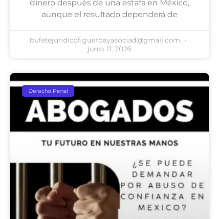
dinero después de una estafa en México,
aunque el resultado dependerá de
bufetejuridicofigueroayasociad@gmail.com
junio 11, 2026
Derecho Penal